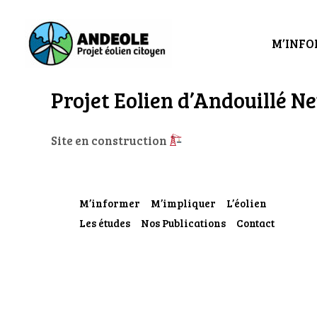
Skip
to
M’INF
content
Projet Eolien d’Andouillé Ne
Site en construction
M’informer
M’impliquer
L’éolien
Les études
Nos Publications
Contact